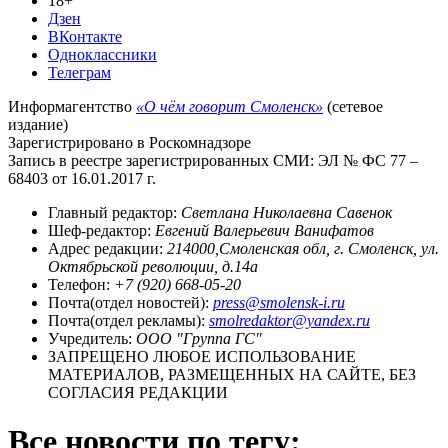
18+
Дзен
ВКонтакте
Одноклассники
Телеграм
Информагентство
«О чём говорит Смоленск»
(сетевое
издание)
Зарегистрировано в Роскомнадзоре
Запись в реестре зарегистрированных СМИ: ЭЛ № ФС 77 –
68403 от 16.01.2017 г.
Главный редактор:
Светлана Николаевна Савенок
Шеф-редактор:
Евгений Валерьевич Ванифатов
Адрес редакции:
214000,Смоленская обл, г. Смоленск, ул.
Октябрьской революции, д.14а
Телефон:
+7 (920) 668-05-20
Почта(отдел новостей):
press@smolensk-i.ru
Почта(отдел рекламы):
smolredaktor@yandex.ru
Учредитель:
ООО "Группа ГС"
ЗАПРЕЩЕНО ЛЮБОЕ ИСПОЛЬЗОВАНИЕ
МАТЕРИАЛОВ, РАЗМЕЩЕННЫХ НА САЙТЕ, БЕЗ
СОГЛАСИЯ РЕДАКЦИИ
Все новости по тегу: