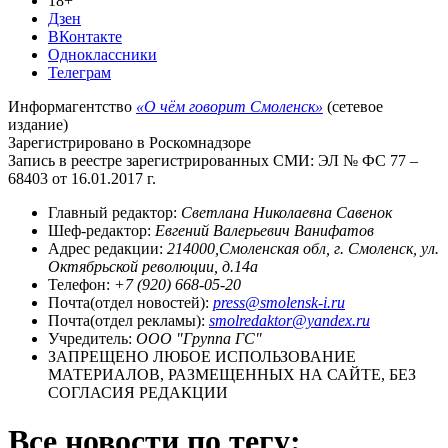
18+
Дзен
ВКонтакте
Одноклассники
Телеграм
Информагентство
«О чём говорит Смоленск»
(сетевое
издание)
Зарегистрировано в Роскомнадзоре
Запись в реестре зарегистрированных СМИ: ЭЛ № ФС 77 –
68403 от 16.01.2017 г.
Главный редактор:
Светлана Николаевна Савенок
Шеф-редактор:
Евгений Валерьевич Ванифатов
Адрес редакции:
214000,Смоленская обл, г. Смоленск, ул.
Октябрьской революции, д.14а
Телефон:
+7 (920) 668-05-20
Почта(отдел новостей):
press@smolensk-i.ru
Почта(отдел рекламы):
smolredaktor@yandex.ru
Учредитель:
ООО "Группа ГС"
ЗАПРЕЩЕНО ЛЮБОЕ ИСПОЛЬЗОВАНИЕ
МАТЕРИАЛОВ, РАЗМЕЩЕННЫХ НА САЙТЕ, БЕЗ
СОГЛАСИЯ РЕДАКЦИИ
Все новости по тегу: