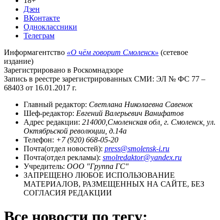
18+
Дзен
ВКонтакте
Одноклассники
Телеграм
Информагентство
«О чём говорит Смоленск»
(сетевое
издание)
Зарегистрировано в Роскомнадзоре
Запись в реестре зарегистрированных СМИ: ЭЛ № ФС 77 –
68403 от 16.01.2017 г.
Главный редактор:
Светлана Николаевна Савенок
Шеф-редактор:
Евгений Валерьевич Ванифатов
Адрес редакции:
214000,Смоленская обл, г. Смоленск, ул.
Октябрьской революции, д.14а
Телефон:
+7 (920) 668-05-20
Почта(отдел новостей):
press@smolensk-i.ru
Почта(отдел рекламы):
smolredaktor@yandex.ru
Учредитель:
ООО "Группа ГС"
ЗАПРЕЩЕНО ЛЮБОЕ ИСПОЛЬЗОВАНИЕ
МАТЕРИАЛОВ, РАЗМЕЩЕННЫХ НА САЙТЕ, БЕЗ
СОГЛАСИЯ РЕДАКЦИИ
Все новости по тегу: