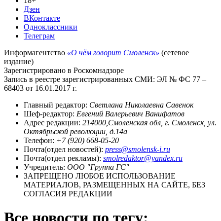
18+
Дзен
ВКонтакте
Одноклассники
Телеграм
Информагентство
«О чём говорит Смоленск»
(сетевое
издание)
Зарегистрировано в Роскомнадзоре
Запись в реестре зарегистрированных СМИ: ЭЛ № ФС 77 –
68403 от 16.01.2017 г.
Главный редактор:
Светлана Николаевна Савенок
Шеф-редактор:
Евгений Валерьевич Ванифатов
Адрес редакции:
214000,Смоленская обл, г. Смоленск, ул.
Октябрьской революции, д.14а
Телефон:
+7 (920) 668-05-20
Почта(отдел новостей):
press@smolensk-i.ru
Почта(отдел рекламы):
smolredaktor@yandex.ru
Учредитель:
ООО "Группа ГС"
ЗАПРЕЩЕНО ЛЮБОЕ ИСПОЛЬЗОВАНИЕ
МАТЕРИАЛОВ, РАЗМЕЩЕННЫХ НА САЙТЕ, БЕЗ
СОГЛАСИЯ РЕДАКЦИИ
Все новости по тегу: