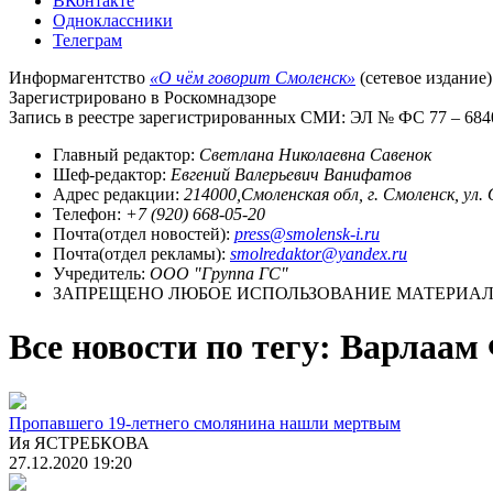
ВКонтакте
Одноклассники
Телеграм
Информагентство
«О чём говорит Смоленск»
(сетевое издание)
Зарегистрировано в Роскомнадзоре
Запись в реестре зарегистрированных СМИ: ЭЛ № ФС 77 – 68403
Главный редактор:
Светлана Николаевна Савенок
Шеф-редактор:
Евгений Валерьевич Ванифатов
Адрес редакции:
214000,Смоленская обл, г. Смоленск, ул.
Телефон:
+7 (920) 668-05-20
Почта(отдел новостей):
press@smolensk-i.ru
Почта(отдел рекламы):
smolredaktor@yandex.ru
Учредитель:
ООО "Группа ГС"
ЗАПРЕЩЕНО ЛЮБОЕ ИСПОЛЬЗОВАНИЕ МАТЕРИАЛО
Все новости по тегу: Варлаа
Пропавшего 19-летнего смолянина нашли мертвым
Ия ЯСТРЕБКОВА
27.12.2020 19:20