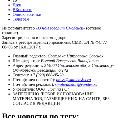
18+
Дзен
ВКонтакте
Одноклассники
Телеграм
Информагентство
«О чём говорит Смоленск»
(сетевое
издание)
Зарегистрировано в Роскомнадзоре
Запись в реестре зарегистрированных СМИ: ЭЛ № ФС 77 –
68403 от 16.01.2017 г.
Главный редактор:
Светлана Николаевна Савенок
Шеф-редактор:
Евгений Валерьевич Ванифатов
Адрес редакции:
214000,Смоленская обл, г. Смоленск, ул.
Октябрьской революции, д.14а
Телефон:
+7 (920) 668-05-20
Почта(отдел новостей):
press@smolensk-i.ru
Почта(отдел рекламы):
smolredaktor@yandex.ru
Учредитель:
ООО "Группа ГС"
ЗАПРЕЩЕНО ЛЮБОЕ ИСПОЛЬЗОВАНИЕ
МАТЕРИАЛОВ, РАЗМЕЩЕННЫХ НА САЙТЕ, БЕЗ
СОГЛАСИЯ РЕДАКЦИИ
Все новости по тегу: