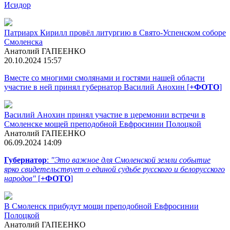
Исидор
Патриарх Кирилл провёл литургию в Свято-Успенском соборе
Смоленска
Анатолий ГАПЕЕНКО
20.10.2024 15:57
Вместе со многими смолянами и гостями нашей области
участие в ней принял губернатор Василий Анохин [
+ФОТО
]
Василий Анохин принял участие в церемонии встречи в
Смоленске мощей преподобной Евфросинии Полоцкой
Анатолий ГАПЕЕНКО
06.09.2024 14:09
Губернатор
:
"Это важное для Смоленской земли событие
ярко свидетельствует о единой судьбе русского и белорусского
народов"
[
+ФОТО
]
В Смоленск прибудут мощи преподобной Евфросинии
Полоцкой
Анатолий ГАПЕЕНКО