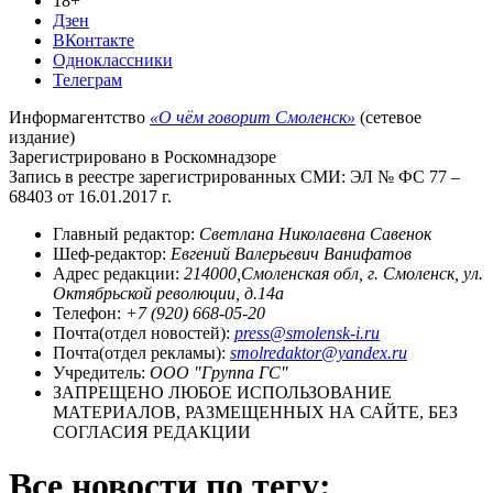
18+
Дзен
ВКонтакте
Одноклассники
Телеграм
Информагентство
«О чём говорит Смоленск»
(сетевое
издание)
Зарегистрировано в Роскомнадзоре
Запись в реестре зарегистрированных СМИ: ЭЛ № ФС 77 –
68403 от 16.01.2017 г.
Главный редактор:
Светлана Николаевна Савенок
Шеф-редактор:
Евгений Валерьевич Ванифатов
Адрес редакции:
214000,Смоленская обл, г. Смоленск, ул.
Октябрьской революции, д.14а
Телефон:
+7 (920) 668-05-20
Почта(отдел новостей):
press@smolensk-i.ru
Почта(отдел рекламы):
smolredaktor@yandex.ru
Учредитель:
ООО "Группа ГС"
ЗАПРЕЩЕНО ЛЮБОЕ ИСПОЛЬЗОВАНИЕ
МАТЕРИАЛОВ, РАЗМЕЩЕННЫХ НА САЙТЕ, БЕЗ
СОГЛАСИЯ РЕДАКЦИИ
Все новости по тегу: