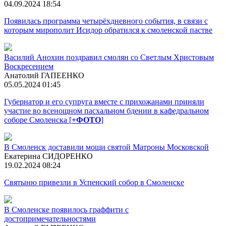
04.09.2024 18:54
Появилась программа четырёхдневного события, в связи с
которым мирополит Исидор обратился к смоленской пастве
Василий Анохин поздравил смолян со Светлым Христовым
Воскресением
Анатолий ГАПЕЕНКО
05.05.2024 01:45
Губернатор и его супруга вместе с прихожанами приняли
участие во всенощном пасхальном бдении в кафедральном
соборе Смоленска [
+ФОТО
]
В Смоленск доставили мощи святой Матроны Московской
Екатерина СИДОРЕНКО
19.02.2024 08:24
Святыню привезли в Успенский собор в Смоленске
В Смоленске появилось граффити с
достопримечательностями