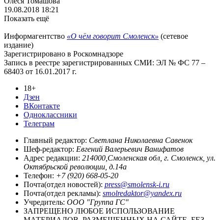
Олеся Томашова
19.08.2018 18:21
Показать ещё
Информагентство
«О чём говорит Смоленск»
(сетевое
издание)
Зарегистрировано в Роскомнадзоре
Запись в реестре зарегистрированных СМИ: ЭЛ № ФС 77 –
68403 от 16.01.2017 г.
18+
Дзен
ВКонтакте
Одноклассники
Телеграм
Главный редактор:
Светлана Николаевна Савенок
Шеф-редактор:
Евгений Валерьевич Ванифатов
Адрес редакции:
214000,Смоленская обл, г. Смоленск, ул.
Октябрьской революции, д.14а
Телефон:
+7 (920) 668-05-20
Почта(отдел новостей):
press@smolensk-i.ru
Почта(отдел рекламы):
smolredaktor@yandex.ru
Учредитель:
ООО "Группа ГС"
ЗАПРЕЩЕНО ЛЮБОЕ ИСПОЛЬЗОВАНИЕ
МАТЕРИАЛОВ, РАЗМЕЩЕННЫХ НА САЙТЕ, БЕЗ