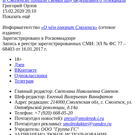
В Смоленске прошли съемки шоу федерального телеканала
Григорий Орлов
15.02.2020 20:10
Показать ещё
Информагентство
«О чём говорит Смоленск»
(сетевое
издание)
Зарегистрировано в Роскомнадзоре
Запись в реестре зарегистрированных СМИ: ЭЛ № ФС 77 –
68403 от 16.01.2017 г.
18+
Дзен
ВКонтакте
Одноклассники
Телеграм
Главный редактор:
Светлана Николаевна Савенок
Шеф-редактор:
Евгений Валерьевич Ванифатов
Адрес редакции:
214000,Смоленская обл, г. Смоленск, ул.
Октябрьской революции, д.14а
Телефон:
+7 (920) 668-05-20
Почта(отдел новостей):
press@smolensk-i.ru
Почта(отдел рекламы):
smolredaktor@yandex.ru
Учредитель:
ООО "Группа ГС"
ЗАПРЕЩЕНО ЛЮБОЕ ИСПОЛЬЗОВАНИЕ