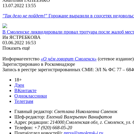
Анатолий ГАПЕЕНКО
13.07.2022 13:55
"Так дело не пойдет!"
Горожане выразили в соцсетях недоволь
В Смоленске ликвидировали провал тротуара после жалоб мес
Ия ЯСТРЕБКОВА
03.06.2022 16:53
Показать ещё
Информагентство
«О чём говорит Смоленск»
(сетевое издание)
Зарегистрировано в Роскомнадзоре
Запись в реестре зарегистрированных СМИ: ЭЛ № ФС 77 – 68403
18+
Дзен
ВКонтакте
Одноклассники
Телеграм
Главный редактор:
Светлана Николаевна Савенок
Шеф-редактор:
Евгений Валерьевич Ванифатов
Адрес редакции:
214000,Смоленская обл, г. Смоленск, ул.
Телефон:
+7 (920) 668-05-20
Почта(отдел новостей):
press@smolensk-i.ru