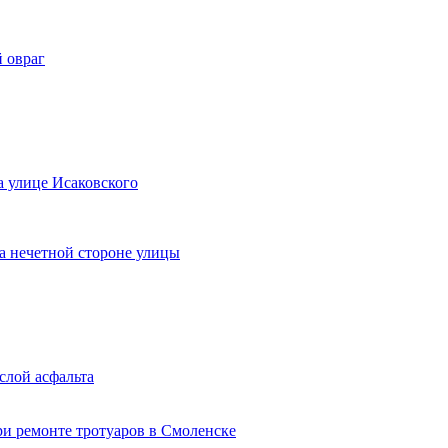
й овраг
а улице Исаковского
а нечетной стороне улицы
слой асфальта
ри ремонте тротуаров в Смоленске