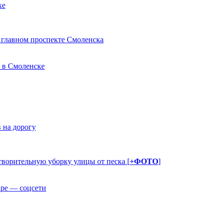
ке
 главном проспекте Смоленска
 в Смоленске
 на дорогу
ворительную уборку улицы от песка [
+ФОТО
]
аре — соцсети