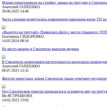
Мэрия отреагировала на стройку ларька на тротуаре в Смоленс
Анатолий ГАПЕЕНКО
30.06.2025 14:46
Часть горожан возмутилась появлением павильона возле ТЦ на
«Вылетел на тротуар!» Появились фото с места страшного ДТП
Екатерина СИДОРЕНКО
14.05.2024 08:16
На место аварии в Смоленске выехали медики
В Смоленске разросшаяся растительность вытеснила пешеходов
Анатолий ГАПЕЕНКО
06.07.2023 12:32
Жители окрестных домов Смоленска также отмечают неудовлет
Под Смоленском трактор провалился в огромную яму на троту
Ия ЯСТРЕБКОВА
14.02.2023 15:02