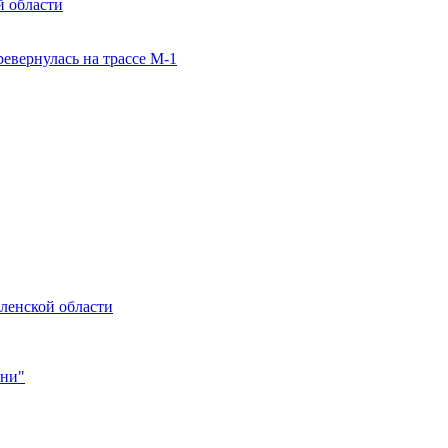
й области
евернулась на трассе М-1
ленской области
зни"