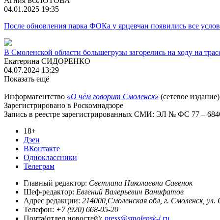
Агния БОЛОТОВА
04.01.2025 19:35
После обновления парка ФОКа у ярцевчан появились все услов
В Смоленской области большегрузы загорелись на ходу на трас
Екатерина СИДОРЕНКО
04.07.2024 13:29
Показать ещё
Информагентство
«О чём говорит Смоленск»
(сетевое издание)
Зарегистрировано в Роскомнадзоре
Запись в реестре зарегистрированных СМИ: ЭЛ № ФС 77 – 68403
18+
Дзен
ВКонтакте
Одноклассники
Телеграм
Главный редактор:
Светлана Николаевна Савенок
Шеф-редактор:
Евгений Валерьевич Ванифатов
Адрес редакции:
214000,Смоленская обл, г. Смоленск, ул.
Телефон:
+7 (920) 668-05-20
Почта(отдел новостей):
press@smolensk-i.ru