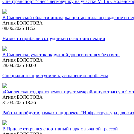
Спецтранспорт "снёс" легковушку на участке М-1 в Смоленско
В Смоленской области иномарка протаранила ограждение и пер
Агния БОЛОТОВА
08.06.2025 11:52
На место прибыли сотрудники госавтоинспекции
В Смоленске участок окружной дороги осталcя без света
Агния БОЛОТОВА
28.04.2025 10:00
Специалисты приступили к устранению проблемы
«Смоленскавтодор» отремонтирует межрайонную трассу в Смо
Агния БОЛОТОВА
31.03.2025 18:26
Работы пройдут в рамках нацпроекта "Инфраструктура для жи
В Ярцеве открылся спортивный парк с лыжной трассой