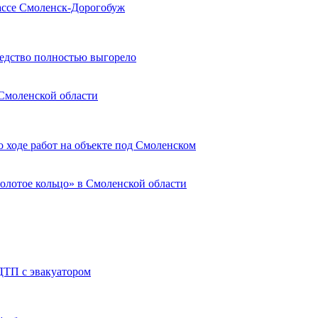
рассе Смоленск-Дорогобуж
редство полностью выгорело
 Смоленской области
о ходе работ на объекте под Смоленском
олотое кольцо» в Смоленской области
ДТП с эвакуатором