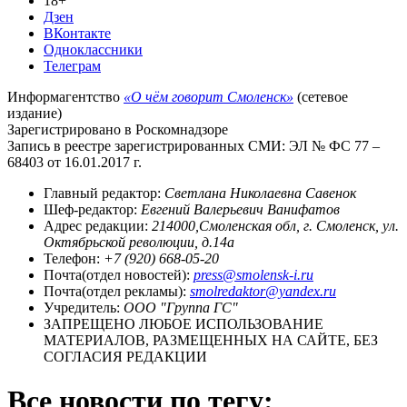
18+
Дзен
ВКонтакте
Одноклассники
Телеграм
Информагентство
«О чём говорит Смоленск»
(сетевое
издание)
Зарегистрировано в Роскомнадзоре
Запись в реестре зарегистрированных СМИ: ЭЛ № ФС 77 –
68403 от 16.01.2017 г.
Главный редактор:
Светлана Николаевна Савенок
Шеф-редактор:
Евгений Валерьевич Ванифатов
Адрес редакции:
214000,Смоленская обл, г. Смоленск, ул.
Октябрьской революции, д.14а
Телефон:
+7 (920) 668-05-20
Почта(отдел новостей):
press@smolensk-i.ru
Почта(отдел рекламы):
smolredaktor@yandex.ru
Учредитель:
ООО "Группа ГС"
ЗАПРЕЩЕНО ЛЮБОЕ ИСПОЛЬЗОВАНИЕ
МАТЕРИАЛОВ, РАЗМЕЩЕННЫХ НА САЙТЕ, БЕЗ
СОГЛАСИЯ РЕДАКЦИИ
Все новости по тегу: