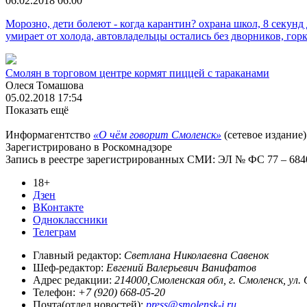
06.02.2018 06:00
Морозно, дети болеют - когда карантин? охрана школ, 8 секун
умирает от холода, автовладельцы остались без дворников, гор
Смолян в торговом центре кормят пиццей с тараканами
Олеся Томашова
05.02.2018 17:54
Показать ещё
Информагентство
«О чём говорит Смоленск»
(сетевое издание)
Зарегистрировано в Роскомнадзоре
Запись в реестре зарегистрированных СМИ: ЭЛ № ФС 77 – 68403
18+
Дзен
ВКонтакте
Одноклассники
Телеграм
Главный редактор:
Светлана Николаевна Савенок
Шеф-редактор:
Евгений Валерьевич Ванифатов
Адрес редакции:
214000,Смоленская обл, г. Смоленск, ул.
Телефон:
+7 (920) 668-05-20
Почта(отдел новостей):
press@smolensk-i.ru