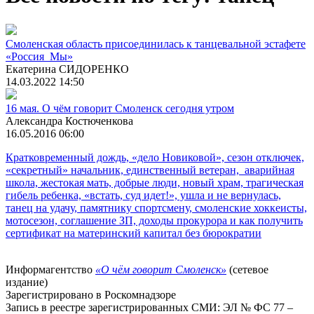
Смоленская область присоединилась к танцевальной эстафете
«Россия_Мы»
Екатерина СИДОРЕНКО
14.03.2022 14:50
16 мая. О чём говорит Смоленск сегодня утром
Александра Костюченкова
16.05.2016 06:00
Кратковременный дождь, «дело Новиковой», сезон отключек,
«секретный» начальник, единственный ветеран, аварийная
школа, жестокая мать, добрые люди, новый храм, трагическая
гибель ребенка, «встать, суд идет!», ушла и не вернулась,
танец на удачу, памятнику спортсмену, смоленские хоккеисты,
мотосезон, соглашение ЗП, доходы прокурора и как получить
сертификат на материнский капитал без бюрократии
Информагентство
«О чём говорит Смоленск»
(сетевое
издание)
Зарегистрировано в Роскомнадзоре
Запись в реестре зарегистрированных СМИ: ЭЛ № ФС 77 –