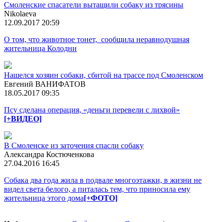
Смоленские спасатели вытащили собаку из трясины
Nikolaeva
12.09.2017 20:59
О том, что животное тонет, сообщила неравнодушная
жительница Колодни
Нашелся хозяин собаки, сбитой на трассе под Смоленском
Евгений ВАНИФАТОВ
18.05.2017 09:35
Псу сделана операция, «деньги перевели с лихвой»
[+ВИДЕО]
В Смоленске из заточения спасли собаку
Александра Костюченкова
27.04.2016 16:45
Собака два года жила в подвале многоэтажки, в жизни не
видел света белого, а питалась тем, что приносила ему
жительница этого дома
[+ФОТО]