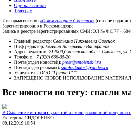
ВКонтакте
Одноклассники
Телеграм
Информагентство
«О чём говорит Смоленск»
(сетевое издание)
Зарегистрировано в Роскомнадзоре
Запись в реестре зарегистрированных СМИ: ЭЛ № ФС 77 – 68403
Главный редактор:
Светлана Николаевна Савенок
Шеф-редактор:
Евгений Валерьевич Ванифатов
Адрес редакции:
214000,Смоленская обл, г. Смоленск, ул.
Телефон:
+7 (920) 668-05-20
Почта(отдел новостей):
press@smolensk-i.ru
Почта(отдел рекламы):
smolredaktor@yandex.ru
Учредитель:
ООО "Группа ГС"
ЗАПРЕЩЕНО ЛЮБОЕ ИСПОЛЬЗОВАНИЕ МАТЕРИАЛО
Все новости по тегу: спасли 
В Смоленске история с укрытой от холода машиной получила
Екатерина СИДОРЕНКО
08.12.2019 10:54