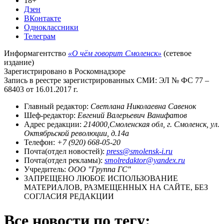
18+
Дзен
ВКонтакте
Одноклассники
Телеграм
Информагентство
«О чём говорит Смоленск»
(сетевое
издание)
Зарегистрировано в Роскомнадзоре
Запись в реестре зарегистрированных СМИ: ЭЛ № ФС 77 –
68403 от 16.01.2017 г.
Главный редактор:
Светлана Николаевна Савенок
Шеф-редактор:
Евгений Валерьевич Ванифатов
Адрес редакции:
214000,Смоленская обл, г. Смоленск, ул.
Октябрьской революции, д.14а
Телефон:
+7 (920) 668-05-20
Почта(отдел новостей):
press@smolensk-i.ru
Почта(отдел рекламы):
smolredaktor@yandex.ru
Учредитель:
ООО "Группа ГС"
ЗАПРЕЩЕНО ЛЮБОЕ ИСПОЛЬЗОВАНИЕ
МАТЕРИАЛОВ, РАЗМЕЩЕННЫХ НА САЙТЕ, БЕЗ
СОГЛАСИЯ РЕДАКЦИИ
Все новости по тегу: