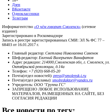
18+
Дзен
ВКонтакте
Одноклассники
Телеграм
Информагентство
«О чём говорит Смоленск»
(сетевое
издание)
Зарегистрировано в Роскомнадзоре
Запись в реестре зарегистрированных СМИ: ЭЛ № ФС 77 –
68403 от 16.01.2017 г.
Главный редактор:
Светлана Николаевна Савенок
Шеф-редактор:
Евгений Валерьевич Ванифатов
Адрес редакции:
214000,Смоленская обл, г. Смоленск, ул.
Октябрьской революции, д.14а
Телефон:
+7 (920) 668-05-20
Почта(отдел новостей):
press@smolensk-i.ru
Почта(отдел рекламы):
smolredaktor@yandex.ru
Учредитель:
ООО "Группа ГС"
ЗАПРЕЩЕНО ЛЮБОЕ ИСПОЛЬЗОВАНИЕ
МАТЕРИАЛОВ, РАЗМЕЩЕННЫХ НА САЙТЕ, БЕЗ
СОГЛАСИЯ РЕДАКЦИИ
Все новости по тегу: