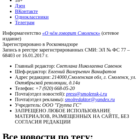
18+
Дзен
ВКонтакте
Одноклассники
Телеграм
Информагентство
«О чём говорит Смоленск»
(сетевое
издание)
Зарегистрировано в Роскомнадзоре
Запись в реестре зарегистрированных СМИ: ЭЛ № ФС 77 –
68403 от 16.01.2017 г.
Главный редактор:
Светлана Николаевна Савенок
Шеф-редактор:
Евгений Валерьевич Ванифатов
Адрес редакции:
214000,Смоленская обл, г. Смоленск, ул.
Октябрьской революции, д.14а
Телефон:
+7 (920) 668-05-20
Почта(отдел новостей):
press@smolensk-i.ru
Почта(отдел рекламы):
smolredaktor@yandex.ru
Учредитель:
ООО "Группа ГС"
ЗАПРЕЩЕНО ЛЮБОЕ ИСПОЛЬЗОВАНИЕ
МАТЕРИАЛОВ, РАЗМЕЩЕННЫХ НА САЙТЕ, БЕЗ
СОГЛАСИЯ РЕДАКЦИИ
Все новости по тегу: