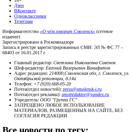
18+
Дзен
ВКонтакте
Одноклассники
Телеграм
Информагентство
«О чём говорит Смоленск»
(сетевое
издание)
Зарегистрировано в Роскомнадзоре
Запись в реестре зарегистрированных СМИ: ЭЛ № ФС 77 –
68403 от 16.01.2017 г.
Главный редактор:
Светлана Николаевна Савенок
Шеф-редактор:
Евгений Валерьевич Ванифатов
Адрес редакции:
214000,Смоленская обл, г. Смоленск, ул.
Октябрьской революции, д.14а
Телефон:
+7 (920) 668-05-20
Почта(отдел новостей):
press@smolensk-i.ru
Почта(отдел рекламы):
smolredaktor@yandex.ru
Учредитель:
ООО "Группа ГС"
ЗАПРЕЩЕНО ЛЮБОЕ ИСПОЛЬЗОВАНИЕ
МАТЕРИАЛОВ, РАЗМЕЩЕННЫХ НА САЙТЕ, БЕЗ
СОГЛАСИЯ РЕДАКЦИИ
Все новости по тегу: