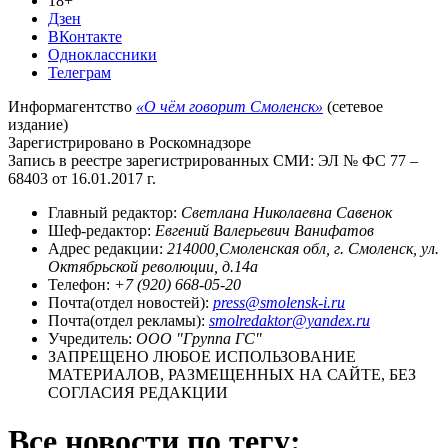
18+
Дзен
ВКонтакте
Одноклассники
Телеграм
Информагентство
«О чём говорит Смоленск»
(сетевое
издание)
Зарегистрировано в Роскомнадзоре
Запись в реестре зарегистрированных СМИ: ЭЛ № ФС 77 –
68403 от 16.01.2017 г.
Главный редактор:
Светлана Николаевна Савенок
Шеф-редактор:
Евгений Валерьевич Ванифатов
Адрес редакции:
214000,Смоленская обл, г. Смоленск, ул.
Октябрьской революции, д.14а
Телефон:
+7 (920) 668-05-20
Почта(отдел новостей):
press@smolensk-i.ru
Почта(отдел рекламы):
smolredaktor@yandex.ru
Учредитель:
ООО "Группа ГС"
ЗАПРЕЩЕНО ЛЮБОЕ ИСПОЛЬЗОВАНИЕ
МАТЕРИАЛОВ, РАЗМЕЩЕННЫХ НА САЙТЕ, БЕЗ
СОГЛАСИЯ РЕДАКЦИИ
Все новости по тегу: