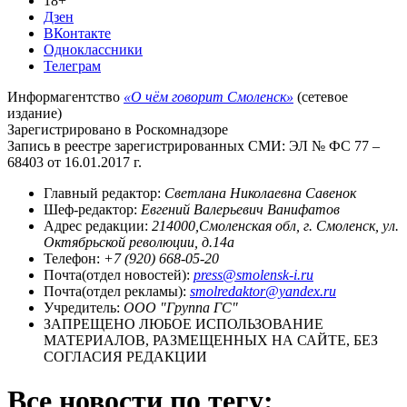
18+
Дзен
ВКонтакте
Одноклассники
Телеграм
Информагентство
«О чём говорит Смоленск»
(сетевое
издание)
Зарегистрировано в Роскомнадзоре
Запись в реестре зарегистрированных СМИ: ЭЛ № ФС 77 –
68403 от 16.01.2017 г.
Главный редактор:
Светлана Николаевна Савенок
Шеф-редактор:
Евгений Валерьевич Ванифатов
Адрес редакции:
214000,Смоленская обл, г. Смоленск, ул.
Октябрьской революции, д.14а
Телефон:
+7 (920) 668-05-20
Почта(отдел новостей):
press@smolensk-i.ru
Почта(отдел рекламы):
smolredaktor@yandex.ru
Учредитель:
ООО "Группа ГС"
ЗАПРЕЩЕНО ЛЮБОЕ ИСПОЛЬЗОВАНИЕ
МАТЕРИАЛОВ, РАЗМЕЩЕННЫХ НА САЙТЕ, БЕЗ
СОГЛАСИЯ РЕДАКЦИИ
Все новости по тегу: