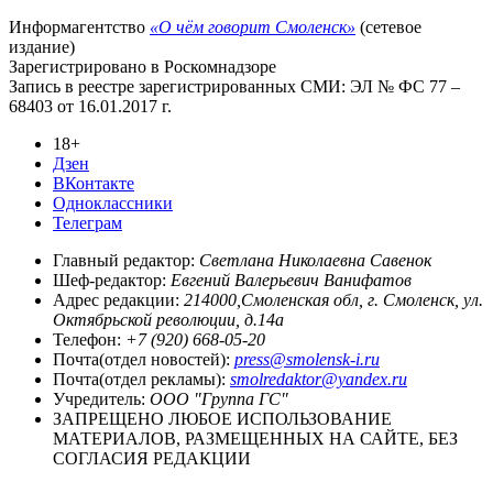
Информагентство
«О чём говорит Смоленск»
(сетевое
издание)
Зарегистрировано в Роскомнадзоре
Запись в реестре зарегистрированных СМИ: ЭЛ № ФС 77 –
68403 от 16.01.2017 г.
18+
Дзен
ВКонтакте
Одноклассники
Телеграм
Главный редактор:
Светлана Николаевна Савенок
Шеф-редактор:
Евгений Валерьевич Ванифатов
Адрес редакции:
214000,Смоленская обл, г. Смоленск, ул.
Октябрьской революции, д.14а
Телефон:
+7 (920) 668-05-20
Почта(отдел новостей):
press@smolensk-i.ru
Почта(отдел рекламы):
smolredaktor@yandex.ru
Учредитель:
ООО "Группа ГС"
ЗАПРЕЩЕНО ЛЮБОЕ ИСПОЛЬЗОВАНИЕ
МАТЕРИАЛОВ, РАЗМЕЩЕННЫХ НА САЙТЕ, БЕЗ
СОГЛАСИЯ РЕДАКЦИИ