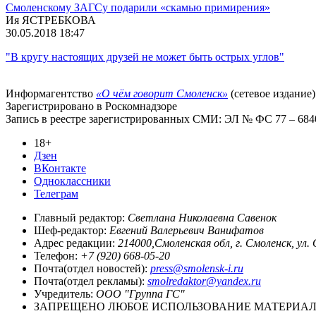
Смоленскому ЗАГСу подарили «скамью примирения»
Ия ЯСТРЕБКОВА
30.05.2018 18:47
"В кругу настоящих друзей не может быть острых углов"
Информагентство
«О чём говорит Смоленск»
(сетевое издание)
Зарегистрировано в Роскомнадзоре
Запись в реестре зарегистрированных СМИ: ЭЛ № ФС 77 – 68403
18+
Дзен
ВКонтакте
Одноклассники
Телеграм
Главный редактор:
Светлана Николаевна Савенок
Шеф-редактор:
Евгений Валерьевич Ванифатов
Адрес редакции:
214000,Смоленская обл, г. Смоленск, ул.
Телефон:
+7 (920) 668-05-20
Почта(отдел новостей):
press@smolensk-i.ru
Почта(отдел рекламы):
smolredaktor@yandex.ru
Учредитель:
ООО "Группа ГС"
ЗАПРЕЩЕНО ЛЮБОЕ ИСПОЛЬЗОВАНИЕ МАТЕРИАЛО