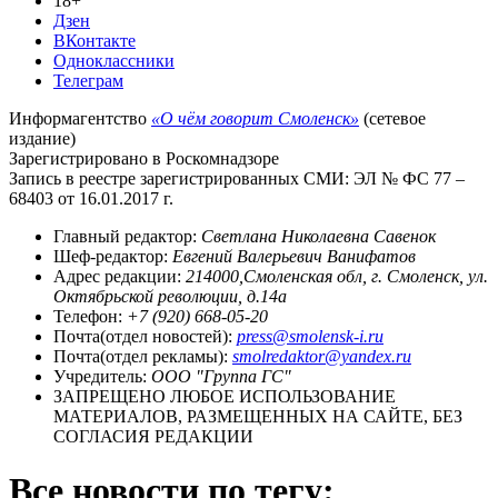
18+
Дзен
ВКонтакте
Одноклассники
Телеграм
Информагентство
«О чём говорит Смоленск»
(сетевое
издание)
Зарегистрировано в Роскомнадзоре
Запись в реестре зарегистрированных СМИ: ЭЛ № ФС 77 –
68403 от 16.01.2017 г.
Главный редактор:
Светлана Николаевна Савенок
Шеф-редактор:
Евгений Валерьевич Ванифатов
Адрес редакции:
214000,Смоленская обл, г. Смоленск, ул.
Октябрьской революции, д.14а
Телефон:
+7 (920) 668-05-20
Почта(отдел новостей):
press@smolensk-i.ru
Почта(отдел рекламы):
smolredaktor@yandex.ru
Учредитель:
ООО "Группа ГС"
ЗАПРЕЩЕНО ЛЮБОЕ ИСПОЛЬЗОВАНИЕ
МАТЕРИАЛОВ, РАЗМЕЩЕННЫХ НА САЙТЕ, БЕЗ
СОГЛАСИЯ РЕДАКЦИИ
Все новости по тегу: