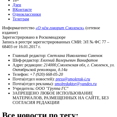
18+
Дзен
ВКонтакте
Одноклассники
Телеграм
Информагентство
«О чём говорит Смоленск»
(сетевое
издание)
Зарегистрировано в Роскомнадзоре
Запись в реестре зарегистрированных СМИ: ЭЛ № ФС 77 –
68403 от 16.01.2017 г.
Главный редактор:
Светлана Николаевна Савенок
Шеф-редактор:
Евгений Валерьевич Ванифатов
Адрес редакции:
214000,Смоленская обл, г. Смоленск, ул.
Октябрьской революции, д.14а
Телефон:
+7 (920) 668-05-20
Почта(отдел новостей):
press@smolensk-i.ru
Почта(отдел рекламы):
smolredaktor@yandex.ru
Учредитель:
ООО "Группа ГС"
ЗАПРЕЩЕНО ЛЮБОЕ ИСПОЛЬЗОВАНИЕ
МАТЕРИАЛОВ, РАЗМЕЩЕННЫХ НА САЙТЕ, БЕЗ
СОГЛАСИЯ РЕДАКЦИИ
Все новости по тегу: