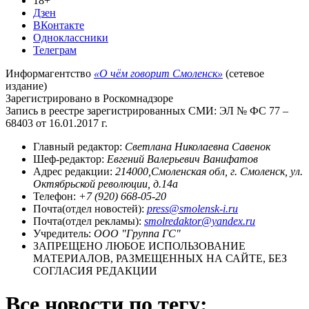
18+
Дзен
ВКонтакте
Одноклассники
Телеграм
Информагентство
«О чём говорит Смоленск»
(сетевое
издание)
Зарегистрировано в Роскомнадзоре
Запись в реестре зарегистрированных СМИ: ЭЛ № ФС 77 –
68403 от 16.01.2017 г.
Главный редактор:
Светлана Николаевна Савенок
Шеф-редактор:
Евгений Валерьевич Ванифатов
Адрес редакции:
214000,Смоленская обл, г. Смоленск, ул.
Октябрьской революции, д.14а
Телефон:
+7 (920) 668-05-20
Почта(отдел новостей):
press@smolensk-i.ru
Почта(отдел рекламы):
smolredaktor@yandex.ru
Учредитель:
ООО "Группа ГС"
ЗАПРЕЩЕНО ЛЮБОЕ ИСПОЛЬЗОВАНИЕ
МАТЕРИАЛОВ, РАЗМЕЩЕННЫХ НА САЙТЕ, БЕЗ
СОГЛАСИЯ РЕДАКЦИИ
Все новости по тегу: