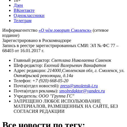
18+
Дзен
ВКонтакте
Одноклассники
Телеграм
Информагентство
«О чём говорит Смоленск»
(сетевое
издание)
Зарегистрировано в Роскомнадзоре
Запись в реестре зарегистрированных СМИ: ЭЛ № ФС 77 –
68403 от 16.01.2017 г.
Главный редактор:
Светлана Николаевна Савенок
Шеф-редактор:
Евгений Валерьевич Ванифатов
Адрес редакции:
214000,Смоленская обл, г. Смоленск, ул.
Октябрьской революции, д.14а
Телефон:
+7 (920) 668-05-20
Почта(отдел новостей):
press@smolensk-i.ru
Почта(отдел рекламы):
smolredaktor@yandex.ru
Учредитель:
ООО "Группа ГС"
ЗАПРЕЩЕНО ЛЮБОЕ ИСПОЛЬЗОВАНИЕ
МАТЕРИАЛОВ, РАЗМЕЩЕННЫХ НА САЙТЕ, БЕЗ
СОГЛАСИЯ РЕДАКЦИИ
Все новости по тегу: