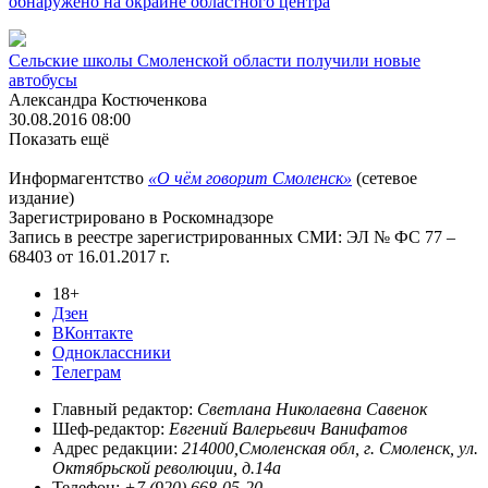
обнаружено на окраине областного центра
Сельские школы Смоленской области получили новые
автобусы
Александра Костюченкова
30.08.2016 08:00
Показать ещё
Информагентство
«О чём говорит Смоленск»
(сетевое
издание)
Зарегистрировано в Роскомнадзоре
Запись в реестре зарегистрированных СМИ: ЭЛ № ФС 77 –
68403 от 16.01.2017 г.
18+
Дзен
ВКонтакте
Одноклассники
Телеграм
Главный редактор:
Светлана Николаевна Савенок
Шеф-редактор:
Евгений Валерьевич Ванифатов
Адрес редакции:
214000,Смоленская обл, г. Смоленск, ул.
Октябрьской революции, д.14а
Телефон:
+7 (920) 668-05-20