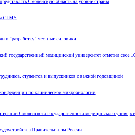
 представлять Смоленскую область на уровне страны
кам СГМУ
ли в "разработку" местные силовики
кий государственный медицинский университет отметил свое 10
трудников, студентов и выпускников с важной годовщиной
 конференции по клинической микробиологии
ерапии Смоленского государственного медицинского универси
трудоустройства Правительством России