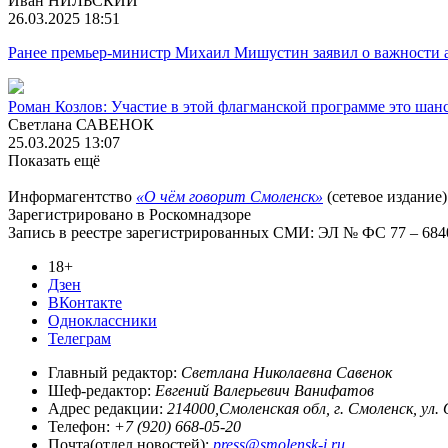
Иван НИЛЬСКИЙ
26.03.2025 18:51
Ранее премьер-министр Михаил Мишустин заявил о важности а
Роман Козлов: Участие в этой флагманской программе это ша
Светлана САВЕНОК
25.03.2025 13:07
Показать ещё
Информагентство
«О чём говорит Смоленск»
(сетевое издание)
Зарегистрировано в Роскомнадзоре
Запись в реестре зарегистрированных СМИ: ЭЛ № ФС 77 – 68403
18+
Дзен
ВКонтакте
Одноклассники
Телеграм
Главный редактор:
Светлана Николаевна Савенок
Шеф-редактор:
Евгений Валерьевич Ванифатов
Адрес редакции:
214000,Смоленская обл, г. Смоленск, ул.
Телефон:
+7 (920) 668-05-20
Почта(отдел новостей):
press@smolensk-i.ru