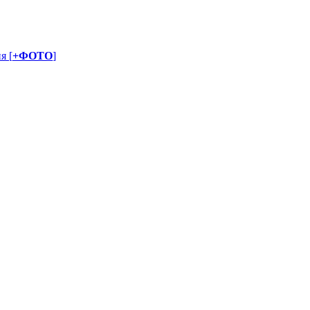
я [
+ФОТО
]