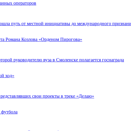
анных операторов
ошла путь от местной инициативы до международного признани
ета Романа Козлова «Орденом Пирогова»
оторой руководителю вуза в Смоленске полагается госнаграда
ой ход»
представлявших свои проекты в треке «Делаю»
 футбола