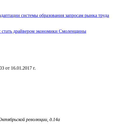
даптации системы образования запросам рынка труда
нс стать драйвером экономики Смоленщины
 от 16.01.2017 г.
 Октябрьской революции, д.14а