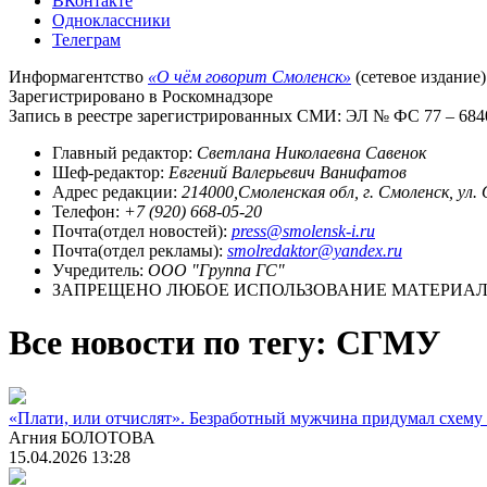
ВКонтакте
Одноклассники
Телеграм
Информагентство
«О чём говорит Смоленск»
(сетевое издание)
Зарегистрировано в Роскомнадзоре
Запись в реестре зарегистрированных СМИ: ЭЛ № ФС 77 – 68403
Главный редактор:
Светлана Николаевна Савенок
Шеф-редактор:
Евгений Валерьевич Ванифатов
Адрес редакции:
214000,Смоленская обл, г. Смоленск, ул.
Телефон:
+7 (920) 668-05-20
Почта(отдел новостей):
press@smolensk-i.ru
Почта(отдел рекламы):
smolredaktor@yandex.ru
Учредитель:
ООО "Группа ГС"
ЗАПРЕЩЕНО ЛЮБОЕ ИСПОЛЬЗОВАНИЕ МАТЕРИАЛО
Все новости по тегу: СГМУ
«Плати, или отчислят». Безработный мужчина придумал схему п
Агния БОЛОТОВА
15.04.2026 13:28