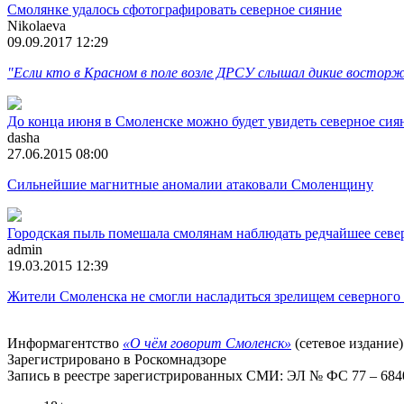
Смолянке удалось сфотографировать северное сияние
Nikolaeva
09.09.2017 12:29
"Если кто в Красном в поле возле ДРСУ слышал дикие восторж
До конца июня в Смоленске можно будет увидеть северное сия
dasha
27.06.2015 08:00
Сильнейшие магнитные аномалии атаковали Смоленщину
Городская пыль помешала смолянам наблюдать редчайшее севе
admin
19.03.2015 12:39
Жители Смоленска не смогли насладиться зрелищем северного 
Информагентство
«О чём говорит Смоленск»
(сетевое издание)
Зарегистрировано в Роскомнадзоре
Запись в реестре зарегистрированных СМИ: ЭЛ № ФС 77 – 68403