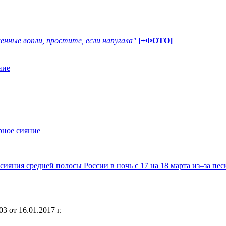
енные вопли, простите, если напугала"
[+ФОТО]
ние
рное сияние
сияния средней полосы России в ночь с 17 на 18 марта из–за п
 от 16.01.2017 г.