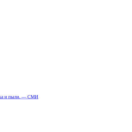
еска и пыли. — СМИ