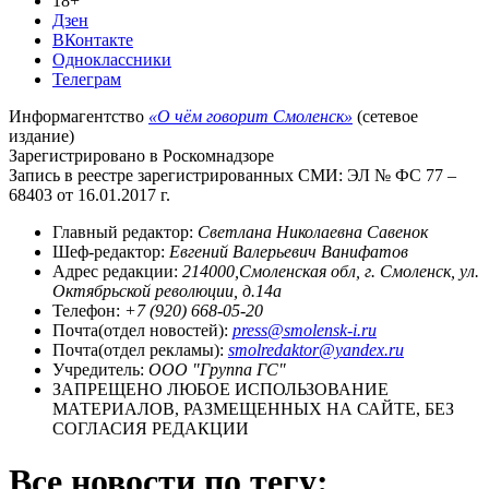
18+
Дзен
ВКонтакте
Одноклассники
Телеграм
Информагентство
«О чём говорит Смоленск»
(сетевое
издание)
Зарегистрировано в Роскомнадзоре
Запись в реестре зарегистрированных СМИ: ЭЛ № ФС 77 –
68403 от 16.01.2017 г.
Главный редактор:
Светлана Николаевна Савенок
Шеф-редактор:
Евгений Валерьевич Ванифатов
Адрес редакции:
214000,Смоленская обл, г. Смоленск, ул.
Октябрьской революции, д.14а
Телефон:
+7 (920) 668-05-20
Почта(отдел новостей):
press@smolensk-i.ru
Почта(отдел рекламы):
smolredaktor@yandex.ru
Учредитель:
ООО "Группа ГС"
ЗАПРЕЩЕНО ЛЮБОЕ ИСПОЛЬЗОВАНИЕ
МАТЕРИАЛОВ, РАЗМЕЩЕННЫХ НА САЙТЕ, БЕЗ
СОГЛАСИЯ РЕДАКЦИИ
Все новости по тегу: