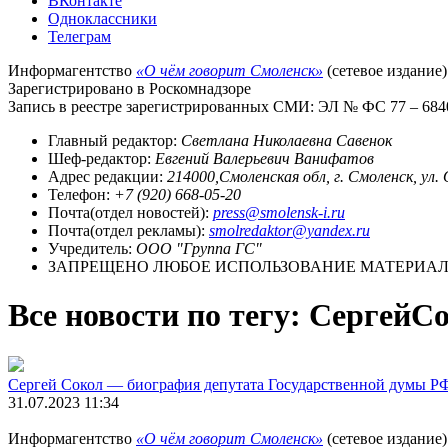
ВКонтакте
Одноклассники
Телеграм
Информагентство
«О чём говорит Смоленск»
(сетевое издание)
Зарегистрировано в Роскомнадзоре
Запись в реестре зарегистрированных СМИ: ЭЛ № ФС 77 – 68403
Главный редактор:
Светлана Николаевна Савенок
Шеф-редактор:
Евгений Валерьевич Ванифатов
Адрес редакции:
214000,Смоленская обл, г. Смоленск, ул.
Телефон:
+7 (920) 668-05-20
Почта(отдел новостей):
press@smolensk-i.ru
Почта(отдел рекламы):
smolredaktor@yandex.ru
Учредитель:
ООО "Группа ГС"
ЗАПРЕЩЕНО ЛЮБОЕ ИСПОЛЬЗОВАНИЕ МАТЕРИАЛО
Все новости по тегу: СергейС
Сергей Сокол — биография депутата Государственной думы Р
31.07.2023 11:34
Информагентство
«О чём говорит Смоленск»
(сетевое издание)