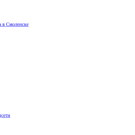
а в Смоленске
цсети