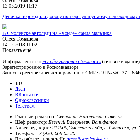
Олеся Томашова
13.03.2019 11:17
Девочка переходила дорогу по нерегулируемому пешеходному 
В Смоленске автоледи на «Хонде» сбила мальчика
Олеся Томашова
14.12.2018 11:02
Показать ещё
Информагентство
«О чём говорит Смоленск»
(сетевое издание)
Зарегистрировано в Роскомнадзоре
Запись в реестре зарегистрированных СМИ: ЭЛ № ФС 77 – 68403
18+
Дзен
ВКонтакте
Одноклассники
Телеграм
Главный редактор:
Светлана Николаевна Савенок
Шеф-редактор:
Евгений Валерьевич Ванифатов
Адрес редакции:
214000,Смоленская обл, г. Смоленск, ул.
Телефон:
+7 (920) 668-05-20
Почта(отдел новостей):
press@smolensk-i.ru