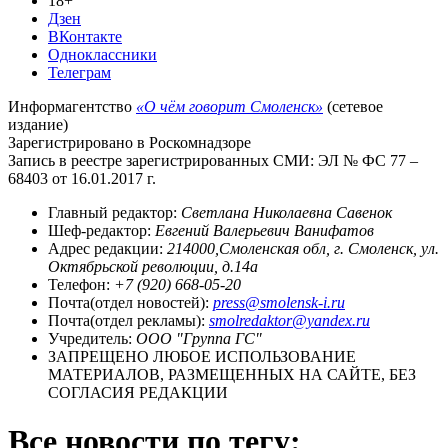
18+
Дзен
ВКонтакте
Одноклассники
Телеграм
Информагентство
«О чём говорит Смоленск»
(сетевое
издание)
Зарегистрировано в Роскомнадзоре
Запись в реестре зарегистрированных СМИ: ЭЛ № ФС 77 –
68403 от 16.01.2017 г.
Главный редактор:
Светлана Николаевна Савенок
Шеф-редактор:
Евгений Валерьевич Ванифатов
Адрес редакции:
214000,Смоленская обл, г. Смоленск, ул.
Октябрьской революции, д.14а
Телефон:
+7 (920) 668-05-20
Почта(отдел новостей):
press@smolensk-i.ru
Почта(отдел рекламы):
smolredaktor@yandex.ru
Учредитель:
ООО "Группа ГС"
ЗАПРЕЩЕНО ЛЮБОЕ ИСПОЛЬЗОВАНИЕ
МАТЕРИАЛОВ, РАЗМЕЩЕННЫХ НА САЙТЕ, БЕЗ
СОГЛАСИЯ РЕДАКЦИИ
Все новости по тегу: