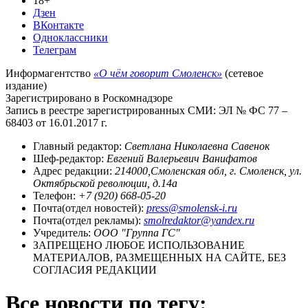
18+
Дзен
ВКонтакте
Одноклассники
Телеграм
Информагентство
«О чём говорит Смоленск»
(сетевое
издание)
Зарегистрировано в Роскомнадзоре
Запись в реестре зарегистрированных СМИ: ЭЛ № ФС 77 –
68403 от 16.01.2017 г.
Главный редактор:
Светлана Николаевна Савенок
Шеф-редактор:
Евгений Валерьевич Ванифатов
Адрес редакции:
214000,Смоленская обл, г. Смоленск, ул.
Октябрьской революции, д.14а
Телефон:
+7 (920) 668-05-20
Почта(отдел новостей):
press@smolensk-i.ru
Почта(отдел рекламы):
smolredaktor@yandex.ru
Учредитель:
ООО "Группа ГС"
ЗАПРЕЩЕНО ЛЮБОЕ ИСПОЛЬЗОВАНИЕ
МАТЕРИАЛОВ, РАЗМЕЩЕННЫХ НА САЙТЕ, БЕЗ
СОГЛАСИЯ РЕДАКЦИИ
Все новости по тегу: