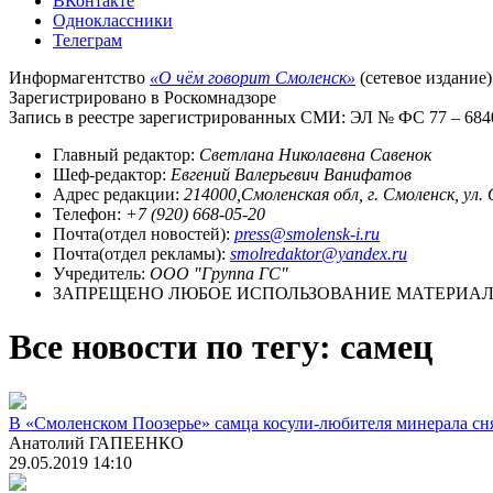
ВКонтакте
Одноклассники
Телеграм
Информагентство
«О чём говорит Смоленск»
(сетевое издание)
Зарегистрировано в Роскомнадзоре
Запись в реестре зарегистрированных СМИ: ЭЛ № ФС 77 – 68403
Главный редактор:
Светлана Николаевна Савенок
Шеф-редактор:
Евгений Валерьевич Ванифатов
Адрес редакции:
214000,Смоленская обл, г. Смоленск, ул.
Телефон:
+7 (920) 668-05-20
Почта(отдел новостей):
press@smolensk-i.ru
Почта(отдел рекламы):
smolredaktor@yandex.ru
Учредитель:
ООО "Группа ГС"
ЗАПРЕЩЕНО ЛЮБОЕ ИСПОЛЬЗОВАНИЕ МАТЕРИАЛО
Все новости по тегу: самец
В «Смоленском Поозерье» самца косули-любителя минерала сн
Анатолий ГАПЕЕНКО
29.05.2019 14:10