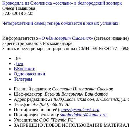
Крокодила из Смоленска «сослали» в белгородский зоопарк
Олеся Томашова
27.06.2018 22:05
Четырехлетний самец теперь обживется в новых условиях
Информагентство
«О чём говорит Смоленск»
(сетевое издание)
Зарегистрировано в Роскомнадзоре
Запись в реестре зарегистрированных СМИ: ЭЛ № ФС 77 – 68403
18+
Дзен
ВКонтакте
Одноклассники
Телеграм
Главный редактор:
Светлана Николаевна Савенок
Шеф-редактор:
Евгений Валерьевич Ванифатов
Адрес редакции:
214000,Смоленская обл, г. Смоленск, ул.
Телефон:
+7 (920) 668-05-20
Почта(отдел новостей):
press@smolensk-i.ru
Почта(отдел рекламы):
smolredaktor@yandex.ru
Учредитель:
ООО "Группа ГС"
ЗАПРЕЩЕНО ЛЮБОЕ ИСПОЛЬЗОВАНИЕ МАТЕРИАЛО