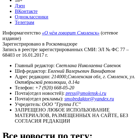
18+
Дзен
ВКонтакте
Одноклассники
Телеграм
Информагентство
«О чём говорит Смоленск»
(сетевое
издание)
Зарегистрировано в Роскомнадзоре
Запись в реестре зарегистрированных СМИ: ЭЛ № ФС 77 –
68403 от 16.01.2017 г.
Главный редактор:
Светлана Николаевна Савенок
Шеф-редактор:
Евгений Валерьевич Ванифатов
Адрес редакции:
214000,Смоленская обл, г. Смоленск, ул.
Октябрьской революции, д.14а
Телефон:
+7 (920) 668-05-20
Почта(отдел новостей):
press@smolensk-i.ru
Почта(отдел рекламы):
smolredaktor@yandex.ru
Учредитель:
ООО "Группа ГС"
ЗАПРЕЩЕНО ЛЮБОЕ ИСПОЛЬЗОВАНИЕ
МАТЕРИАЛОВ, РАЗМЕЩЕННЫХ НА САЙТЕ, БЕЗ
СОГЛАСИЯ РЕДАКЦИИ
Все новости по тегу: