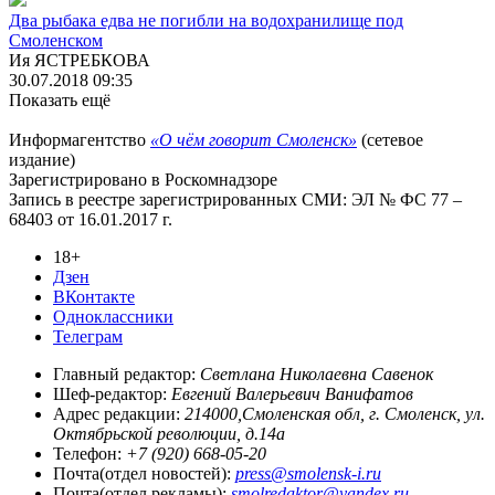
Два рыбака едва не погибли на водохранилище под
Смоленском
Ия ЯСТРЕБКОВА
30.07.2018 09:35
Показать ещё
Информагентство
«О чём говорит Смоленск»
(сетевое
издание)
Зарегистрировано в Роскомнадзоре
Запись в реестре зарегистрированных СМИ: ЭЛ № ФС 77 –
68403 от 16.01.2017 г.
18+
Дзен
ВКонтакте
Одноклассники
Телеграм
Главный редактор:
Светлана Николаевна Савенок
Шеф-редактор:
Евгений Валерьевич Ванифатов
Адрес редакции:
214000,Смоленская обл, г. Смоленск, ул.
Октябрьской революции, д.14а
Телефон:
+7 (920) 668-05-20
Почта(отдел новостей):
press@smolensk-i.ru
Почта(отдел рекламы):
smolredaktor@yandex.ru