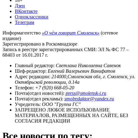
18+
Дзен
ВКонтакте
Одноклассники
Телеграм
Информагентство
«О чём говорит Смоленск»
(сетевое
издание)
Зарегистрировано в Роскомнадзоре
Запись в реестре зарегистрированных СМИ: ЭЛ № ФС 77 –
68403 от 16.01.2017 г.
Главный редактор:
Светлана Николаевна Савенок
Шеф-редактор:
Евгений Валерьевич Ванифатов
Адрес редакции:
214000,Смоленская обл, г. Смоленск, ул.
Октябрьской революции, д.14а
Телефон:
+7 (920) 668-05-20
Почта(отдел новостей):
press@smolensk-i.ru
Почта(отдел рекламы):
smolredaktor@yandex.ru
Учредитель:
ООО "Группа ГС"
ЗАПРЕЩЕНО ЛЮБОЕ ИСПОЛЬЗОВАНИЕ
МАТЕРИАЛОВ, РАЗМЕЩЕННЫХ НА САЙТЕ, БЕЗ
СОГЛАСИЯ РЕДАКЦИИ
Все новости по тегу: