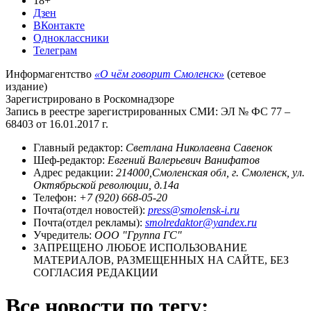
18+
Дзен
ВКонтакте
Одноклассники
Телеграм
Информагентство
«О чём говорит Смоленск»
(сетевое
издание)
Зарегистрировано в Роскомнадзоре
Запись в реестре зарегистрированных СМИ: ЭЛ № ФС 77 –
68403 от 16.01.2017 г.
Главный редактор:
Светлана Николаевна Савенок
Шеф-редактор:
Евгений Валерьевич Ванифатов
Адрес редакции:
214000,Смоленская обл, г. Смоленск, ул.
Октябрьской революции, д.14а
Телефон:
+7 (920) 668-05-20
Почта(отдел новостей):
press@smolensk-i.ru
Почта(отдел рекламы):
smolredaktor@yandex.ru
Учредитель:
ООО "Группа ГС"
ЗАПРЕЩЕНО ЛЮБОЕ ИСПОЛЬЗОВАНИЕ
МАТЕРИАЛОВ, РАЗМЕЩЕННЫХ НА САЙТЕ, БЕЗ
СОГЛАСИЯ РЕДАКЦИИ
Все новости по тегу: