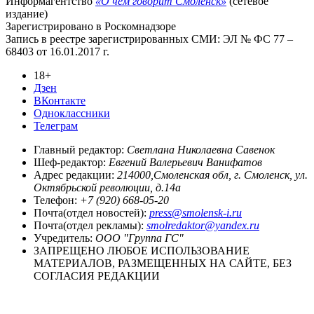
Информагентство
«О чём говорит Смоленск»
(сетевое
издание)
Зарегистрировано в Роскомнадзоре
Запись в реестре зарегистрированных СМИ: ЭЛ № ФС 77 –
68403 от 16.01.2017 г.
18+
Дзен
ВКонтакте
Одноклассники
Телеграм
Главный редактор:
Светлана Николаевна Савенок
Шеф-редактор:
Евгений Валерьевич Ванифатов
Адрес редакции:
214000,Смоленская обл, г. Смоленск, ул.
Октябрьской революции, д.14а
Телефон:
+7 (920) 668-05-20
Почта(отдел новостей):
press@smolensk-i.ru
Почта(отдел рекламы):
smolredaktor@yandex.ru
Учредитель:
ООО "Группа ГС"
ЗАПРЕЩЕНО ЛЮБОЕ ИСПОЛЬЗОВАНИЕ
МАТЕРИАЛОВ, РАЗМЕЩЕННЫХ НА САЙТЕ, БЕЗ
СОГЛАСИЯ РЕДАКЦИИ