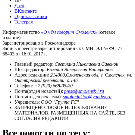
18+
Дзен
ВКонтакте
Одноклассники
Телеграм
Информагентство
«О чём говорит Смоленск»
(сетевое
издание)
Зарегистрировано в Роскомнадзоре
Запись в реестре зарегистрированных СМИ: ЭЛ № ФС 77 –
68403 от 16.01.2017 г.
Главный редактор:
Светлана Николаевна Савенок
Шеф-редактор:
Евгений Валерьевич Ванифатов
Адрес редакции:
214000,Смоленская обл, г. Смоленск, ул.
Октябрьской революции, д.14а
Телефон:
+7 (920) 668-05-20
Почта(отдел новостей):
press@smolensk-i.ru
Почта(отдел рекламы):
smolredaktor@yandex.ru
Учредитель:
ООО "Группа ГС"
ЗАПРЕЩЕНО ЛЮБОЕ ИСПОЛЬЗОВАНИЕ
МАТЕРИАЛОВ, РАЗМЕЩЕННЫХ НА САЙТЕ, БЕЗ
СОГЛАСИЯ РЕДАКЦИИ
Все новости по тегу: