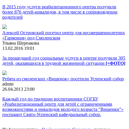
В 2015 году услуги реабилитационного центра получили
более 876 детей-инвалидов, в том числе в сопровождении
родителей
Алексей Островский посетил центр для несовершеннолетних
«Гармония» под Смоленском
Ульяна Шерпакова
13.02.2016 19:01
За прошедший год социальные услуги в центре получили 305
детей, оказавшихся в трудной жизненной ситуации
[+ФОТО]
Ребята из смоленских «Вишенок» посетили Успенский собор
admin
26.04.2013 23:00
Каждый год по традиции воспитанники СОГБУ
«Реабилитационный центр для детей с ограниченными
возможностями и инвалидов молодого возраста “Вишенки”»
посещают Свято-Успенский кафедральный собор.