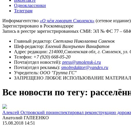
ВКонтакте
Одноклассники
Телеграм
Информагентство
«О чём говорит Смоленск»
(сетевое издание)
Зарегистрировано в Роскомнадзоре
Запись в реестре зарегистрированных СМИ: ЭЛ № ФС 77 – 68403
Главный редактор:
Светлана Николаевна Савенок
Шеф-редактор:
Евгений Валерьевич Ванифатов
Адрес редакции:
214000,Смоленская обл, г. Смоленск, ул.
Телефон:
+7 (920) 668-05-20
Почта(отдел новостей):
press@smolensk-i.ru
Почта(отдел рекламы):
smolredaktor@yandex.ru
Учредитель:
ООО "Группа ГС"
ЗАПРЕЩЕНО ЛЮБОЕ ИСПОЛЬЗОВАНИЕ МАТЕРИАЛО
Все новости по тегу: расселё
Алексей Островский проинспектировал реконструкцию дорожн
Анатолий ГАПЕЕНКО
15.08.2018 14:51