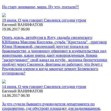
На старт, внимание, марш. Ну что, поехали?!
19 июня. О чем говорит Смоленск сегодня утром
Евгений ВАНИФАТОВ
19.06.2017 06:00
Опять дождь, автобусом в Ялту, свадьба смоленского
КВНщика Максима Киселева, судьба "Кристалла" , приговор
Юлии Новиковой, смоленский депутат попался на
браконьерстве, а чиновницу обвиняют в издевательствах над
животными, какие имена дают новорожденным, бомжи
"раскручивают" свой канал на ютубе, колонна бронетехники
пройдет через Смоленск, фонтаны не работают, что будет с
Реадовским озером и когда закончат ремонт Беляевского
путепровода?
14 июня. О чем говорит Смоленск сегодня утром
Евгений ВАНИФАТОВ
14.06.2017 06:30
За что судили бывшего руководителя департамента по
соцразвитию, где обустроят площадку для радиомашинок,