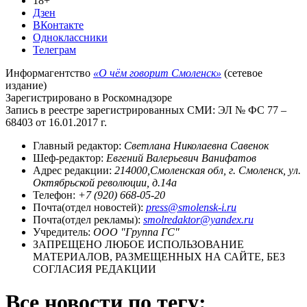
18+
Дзен
ВКонтакте
Одноклассники
Телеграм
Информагентство
«О чём говорит Смоленск»
(сетевое
издание)
Зарегистрировано в Роскомнадзоре
Запись в реестре зарегистрированных СМИ: ЭЛ № ФС 77 –
68403 от 16.01.2017 г.
Главный редактор:
Светлана Николаевна Савенок
Шеф-редактор:
Евгений Валерьевич Ванифатов
Адрес редакции:
214000,Смоленская обл, г. Смоленск, ул.
Октябрьской революции, д.14а
Телефон:
+7 (920) 668-05-20
Почта(отдел новостей):
press@smolensk-i.ru
Почта(отдел рекламы):
smolredaktor@yandex.ru
Учредитель:
ООО "Группа ГС"
ЗАПРЕЩЕНО ЛЮБОЕ ИСПОЛЬЗОВАНИЕ
МАТЕРИАЛОВ, РАЗМЕЩЕННЫХ НА САЙТЕ, БЕЗ
СОГЛАСИЯ РЕДАКЦИИ
Все новости по тегу: