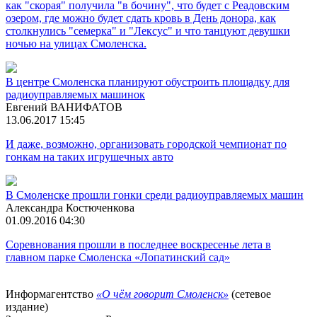
как "скорая" получила "в бочину", что будет с Реадовским
озером, где можно будет сдать кровь в День донора, как
столкнулись "семерка" и "Лексус" и что танцуют девушки
ночью на улицах Смоленска.
В центре Смоленска планируют обустроить площадку для
радиоуправляемых машинок
Евгений ВАНИФАТОВ
13.06.2017 15:45
И даже, возможно, организовать городской чемпионат по
гонкам на таких игрушечных авто
В Смоленске прошли гонки среди радиоуправляемых машин
Александра Костюченкова
01.09.2016 04:30
Соревнования прошли в последнее воскресенье лета в
главном парке Смоленска «Лопатинский сад»
Информагентство
«О чём говорит Смоленск»
(сетевое
издание)