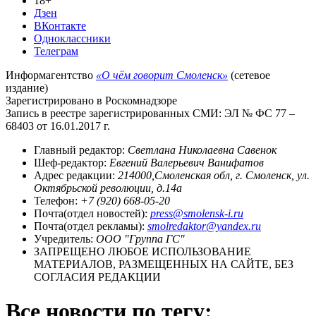
18+
Дзен
ВКонтакте
Одноклассники
Телеграм
Информагентство
«О чём говорит Смоленск»
(сетевое
издание)
Зарегистрировано в Роскомнадзоре
Запись в реестре зарегистрированных СМИ: ЭЛ № ФС 77 –
68403 от 16.01.2017 г.
Главный редактор:
Светлана Николаевна Савенок
Шеф-редактор:
Евгений Валерьевич Ванифатов
Адрес редакции:
214000,Смоленская обл, г. Смоленск, ул.
Октябрьской революции, д.14а
Телефон:
+7 (920) 668-05-20
Почта(отдел новостей):
press@smolensk-i.ru
Почта(отдел рекламы):
smolredaktor@yandex.ru
Учредитель:
ООО "Группа ГС"
ЗАПРЕЩЕНО ЛЮБОЕ ИСПОЛЬЗОВАНИЕ
МАТЕРИАЛОВ, РАЗМЕЩЕННЫХ НА САЙТЕ, БЕЗ
СОГЛАСИЯ РЕДАКЦИИ
Все новости по тегу: