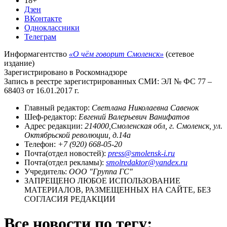
18+
Дзен
ВКонтакте
Одноклассники
Телеграм
Информагентство
«О чём говорит Смоленск»
(сетевое
издание)
Зарегистрировано в Роскомнадзоре
Запись в реестре зарегистрированных СМИ: ЭЛ № ФС 77 –
68403 от 16.01.2017 г.
Главный редактор:
Светлана Николаевна Савенок
Шеф-редактор:
Евгений Валерьевич Ванифатов
Адрес редакции:
214000,Смоленская обл, г. Смоленск, ул.
Октябрьской революции, д.14а
Телефон:
+7 (920) 668-05-20
Почта(отдел новостей):
press@smolensk-i.ru
Почта(отдел рекламы):
smolredaktor@yandex.ru
Учредитель:
ООО "Группа ГС"
ЗАПРЕЩЕНО ЛЮБОЕ ИСПОЛЬЗОВАНИЕ
МАТЕРИАЛОВ, РАЗМЕЩЕННЫХ НА САЙТЕ, БЕЗ
СОГЛАСИЯ РЕДАКЦИИ
Все новости по тегу: