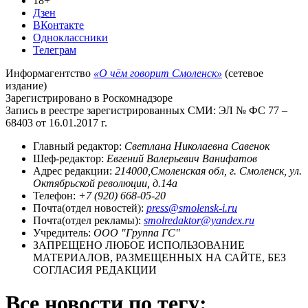
18+
Дзен
ВКонтакте
Одноклассники
Телеграм
Информагентство
«О чём говорит Смоленск»
(сетевое
издание)
Зарегистрировано в Роскомнадзоре
Запись в реестре зарегистрированных СМИ: ЭЛ № ФС 77 –
68403 от 16.01.2017 г.
Главный редактор:
Светлана Николаевна Савенок
Шеф-редактор:
Евгений Валерьевич Ванифатов
Адрес редакции:
214000,Смоленская обл, г. Смоленск, ул.
Октябрьской революции, д.14а
Телефон:
+7 (920) 668-05-20
Почта(отдел новостей):
press@smolensk-i.ru
Почта(отдел рекламы):
smolredaktor@yandex.ru
Учредитель:
ООО "Группа ГС"
ЗАПРЕЩЕНО ЛЮБОЕ ИСПОЛЬЗОВАНИЕ
МАТЕРИАЛОВ, РАЗМЕЩЕННЫХ НА САЙТЕ, БЕЗ
СОГЛАСИЯ РЕДАКЦИИ
Все новости по тегу: