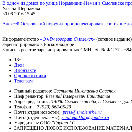
В одном из домов по улице Нормандии-Неман в Смоленске пр
Ульяна Шерпакова
30.08.2016 15:45
Алексей Островский поручил проинспектировать состояние до
Информагентство
«О чём говорит Смоленск»
(сетевое издание)
Зарегистрировано в Роскомнадзоре
Запись в реестре зарегистрированных СМИ: ЭЛ № ФС 77 – 68403
18+
Дзен
ВКонтакте
Одноклассники
Телеграм
Главный редактор:
Светлана Николаевна Савенок
Шеф-редактор:
Евгений Валерьевич Ванифатов
Адрес редакции:
214000,Смоленская обл, г. Смоленск, ул.
Телефон:
+7 (920) 668-05-20
Почта(отдел новостей):
press@smolensk-i.ru
Почта(отдел рекламы):
smolredaktor@yandex.ru
Учредитель:
ООО "Группа ГС"
ЗАПРЕЩЕНО ЛЮБОЕ ИСПОЛЬЗОВАНИЕ МАТЕРИАЛО