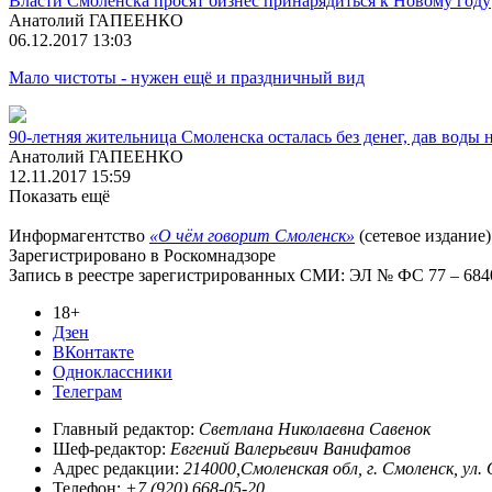
Власти Смоленска просят бизнес принарядиться к Новому году
Анатолий ГАПЕЕНКО
06.12.2017 13:03
Мало чистоты - нужен ещё и праздничный вид
90-летняя жительница Смоленска осталась без денег, дав воды 
Анатолий ГАПЕЕНКО
12.11.2017 15:59
Показать ещё
Информагентство
«О чём говорит Смоленск»
(сетевое издание)
Зарегистрировано в Роскомнадзоре
Запись в реестре зарегистрированных СМИ: ЭЛ № ФС 77 – 68403
18+
Дзен
ВКонтакте
Одноклассники
Телеграм
Главный редактор:
Светлана Николаевна Савенок
Шеф-редактор:
Евгений Валерьевич Ванифатов
Адрес редакции:
214000,Смоленская обл, г. Смоленск, ул.
Телефон:
+7 (920) 668-05-20