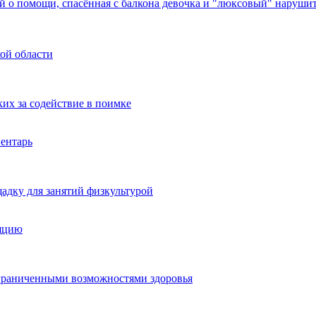
й о помощи, спасённая с балкона девочка и "люксовый" нарушит
ой области
их за содействие в поимке
ентарь
адку для занятий физкультурой
ляцию
 ограниченными возможностями здоровья