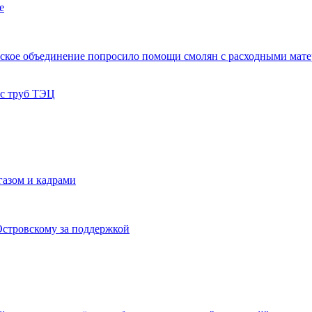
е
ское объединение попросило помощи смолян с расходными мат
 с труб ТЭЦ
газом и кадрами
Островскому за поддержкой