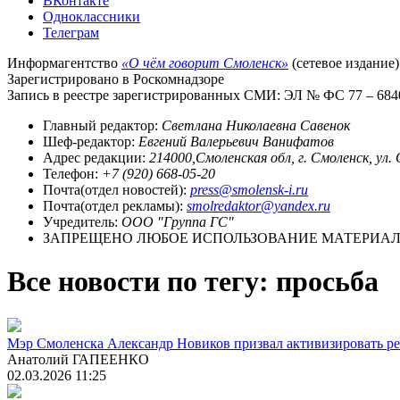
ВКонтакте
Одноклассники
Телеграм
Информагентство
«О чём говорит Смоленск»
(сетевое издание)
Зарегистрировано в Роскомнадзоре
Запись в реестре зарегистрированных СМИ: ЭЛ № ФС 77 – 68403
Главный редактор:
Светлана Николаевна Савенок
Шеф-редактор:
Евгений Валерьевич Ванифатов
Адрес редакции:
214000,Смоленская обл, г. Смоленск, ул.
Телефон:
+7 (920) 668-05-20
Почта(отдел новостей):
press@smolensk-i.ru
Почта(отдел рекламы):
smolredaktor@yandex.ru
Учредитель:
ООО "Группа ГС"
ЗАПРЕЩЕНО ЛЮБОЕ ИСПОЛЬЗОВАНИЕ МАТЕРИАЛО
Все новости по тегу: просьба
Мэр Смоленска Александр Новиков призвал активизировать р
Анатолий ГАПЕЕНКО
02.03.2026 11:25