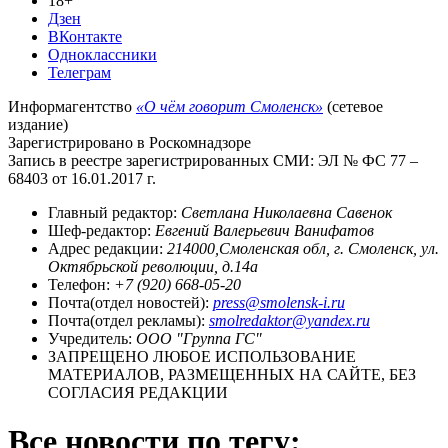
18+
Дзен
ВКонтакте
Одноклассники
Телеграм
Информагентство
«О чём говорит Смоленск»
(сетевое
издание)
Зарегистрировано в Роскомнадзоре
Запись в реестре зарегистрированных СМИ: ЭЛ № ФС 77 –
68403 от 16.01.2017 г.
Главный редактор:
Светлана Николаевна Савенок
Шеф-редактор:
Евгений Валерьевич Ванифатов
Адрес редакции:
214000,Смоленская обл, г. Смоленск, ул.
Октябрьской революции, д.14а
Телефон:
+7 (920) 668-05-20
Почта(отдел новостей):
press@smolensk-i.ru
Почта(отдел рекламы):
smolredaktor@yandex.ru
Учредитель:
ООО "Группа ГС"
ЗАПРЕЩЕНО ЛЮБОЕ ИСПОЛЬЗОВАНИЕ
МАТЕРИАЛОВ, РАЗМЕЩЕННЫХ НА САЙТЕ, БЕЗ
СОГЛАСИЯ РЕДАКЦИИ
Все новости по тегу: