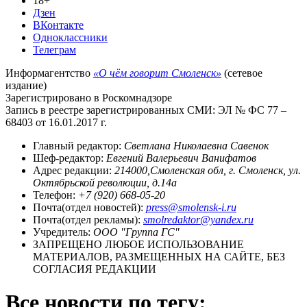
18+
Дзен
ВКонтакте
Одноклассники
Телеграм
Информагентство
«О чём говорит Смоленск»
(сетевое
издание)
Зарегистрировано в Роскомнадзоре
Запись в реестре зарегистрированных СМИ: ЭЛ № ФС 77 –
68403 от 16.01.2017 г.
Главный редактор:
Светлана Николаевна Савенок
Шеф-редактор:
Евгений Валерьевич Ванифатов
Адрес редакции:
214000,Смоленская обл, г. Смоленск, ул.
Октябрьской революции, д.14а
Телефон:
+7 (920) 668-05-20
Почта(отдел новостей):
press@smolensk-i.ru
Почта(отдел рекламы):
smolredaktor@yandex.ru
Учредитель:
ООО "Группа ГС"
ЗАПРЕЩЕНО ЛЮБОЕ ИСПОЛЬЗОВАНИЕ
МАТЕРИАЛОВ, РАЗМЕЩЕННЫХ НА САЙТЕ, БЕЗ
СОГЛАСИЯ РЕДАКЦИИ
Все новости по тегу: